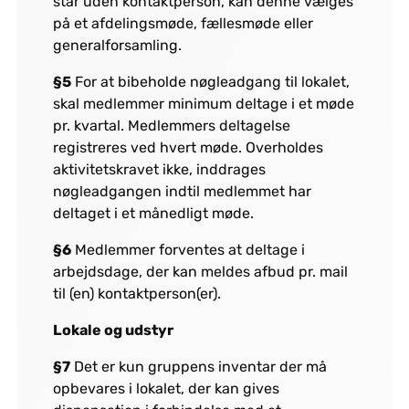
står uden kontaktperson, kan denne vælges
på et afdelingsmøde, fællesmøde eller
generalforsamling.
§5
For at bibeholde nøgleadgang til lokalet,
skal medlemmer minimum deltage i et møde
pr. kvartal. Medlemmers deltagelse
registreres ved hvert møde. Overholdes
aktivitetskravet ikke, inddrages
nøgleadgangen indtil medlemmet har
deltaget i et månedligt møde.
§6
Medlemmer forventes at deltage i
arbejdsdage, der kan meldes afbud pr. mail
til (en) kontaktperson(er).
Lokale og udstyr
§7
Det er kun gruppens inventar der må
opbevares i lokalet, der kan gives