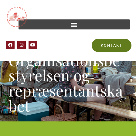
KONTAKT
Organisationsbe
styrelsen og
repræsentantska
bet