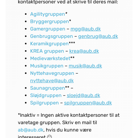
kontaktpersoner ved at skrive til deres mail:
Agilitygruppen
*
Bryggergruppen
*
Gamergruppen
–
mgg@aub.dk
Genbrugsgruppen
–
genbrug@aub.dk
Keramikgruppen
***
KREA gruppen
–
krea@aub.dk
Medieværkstedet
**
Musikgruppen
–
musik@aub.dk
Nyttehavegruppen
–
nyttehave@aub.dk
Saunagruppen
** –
Sløjdgruppen
–
sloejd@aub.dk
Spilgruppen
–
spilgruppen@aub.dk
*Inaktiv = Ingen aktive kontaktpersoner til at
varetage gruppen. Skriv en mail til
ab@aub.dk
, hvis du kunne være
interesseret 🙂