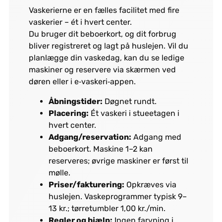
Vaskerierne er en fælles facilitet med fire
vaskerier – ét i hvert center.
Du bruger dit beboerkort, og dit forbrug
bliver registreret og lagt på huslejen. Vil du
planlægge din vaskedag, kan du se ledige
maskiner og reservere via skærmen ved
døren eller i e‑vaskeri‑appen.
Åbningstider:
Døgnet rundt.
Placering:
Ét vaskeri i stueetagen i
hvert center.
Adgang/reservation:
Adgang med
beboerkort. Maskine 1–2 kan
reserveres; øvrige maskiner er først til
mølle.
Priser/fakturering:
Opkræves via
huslejen. Vaskeprogrammer typisk 9–
13 kr.; tørretumbler 1,00 kr./min.
Regler og hjælp:
Ingen farvning i