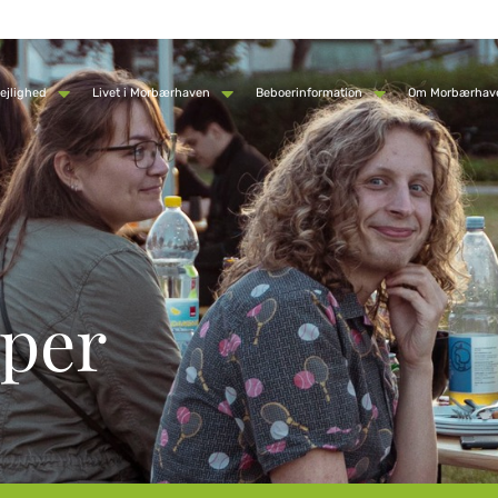
ejlighed
Livet i Morbærhaven
Beboerinformation
Om Morbærhav
pper