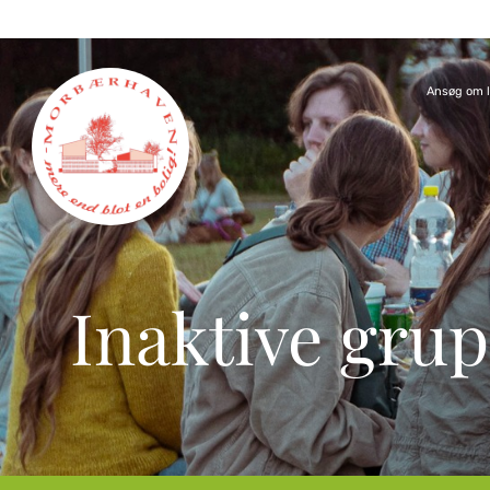
Ansøg om l
Inaktive gru