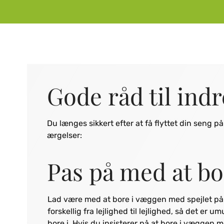
Gode råd til ind
Du længes sikkert efter at få flyttet din seng p
ærgelser:
Pas på med at bo
Lad være med at bore i væggen med spejlet på bad
forskellig fra lejlighed til lej­lighed, så det e
bore i. Hvis du insiste­rer på at bore i væggen m