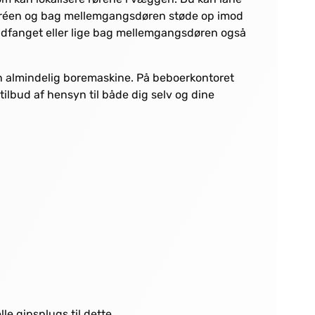
entréen og bag mellemgangsdøren støde op imod
ndfanget eller lige bag mellemgangsdøren også
n almindelig boremaskine. På beboerkontoret
lbud af hensyn til både dig selv og dine
e gipsplugs til dette.