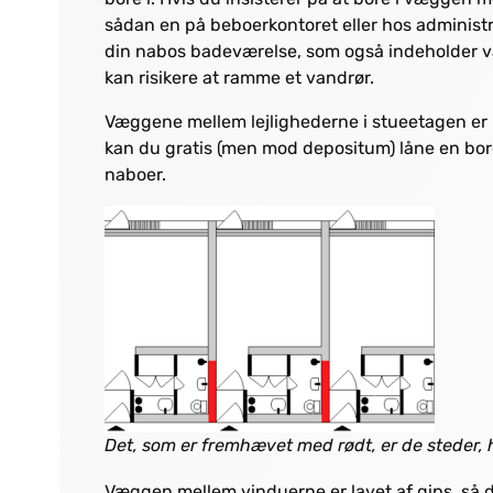
sådan en på beboerkontoret eller hos administ
din nabos badeværelse,
som også indeholder v
kan risikere at ramme et vandrør.
Væggene mellem lejlighederne i stueetagen er 
kan du gratis (men mod depositum) låne en bore
naboer.
Det, som er fremhævet med rødt, er de steder, hv
Væggen mellem vinduerne er lavet af gips, så 