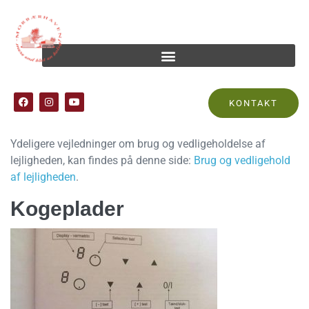
Herunder kan du finde manualer til de forskellige
KONTAKT
genstande, der findes i din bolig.
Ydeligere vejledninger om brug og vedligeholdelse af
lejligheden, kan findes på denne side:
Brug og vedligehold
af lejligheden
.
Kogeplader