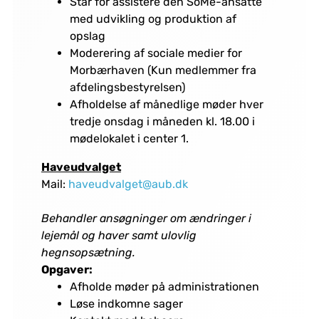
Står for assistere den SoMe-ansatte
med udvikling og produktion af
opslag
Moderering af sociale medier for
Morbærhaven (Kun medlemmer fra
afdelingsbestyrelsen)
Afholdelse af månedlige møder hver
tredje onsdag i måneden kl. 18.00 i
mødelokalet i center 1.
Haveudvalget
Mail:
haveudvalget@aub.dk
Behandler ansøgninger om ændringer i
lejemål og haver samt ulovlig
hegnsopsætning.
Opgaver:
Afholde møder på administrationen
Løse indkomne sager