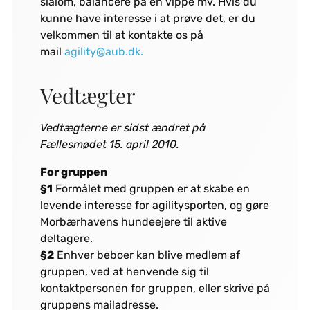
slalom, balancere på en vippe mv. Hvis du
kunne have interesse i at prøve det, er du
velkommen til at kontakte os på
mail
agility@aub.dk.
Vedtægter
Vedtægterne er sidst ændret på
Fællesmødet 15. april 2010.
For gruppen
§1
Formålet med gruppen er at skabe en
levende interesse for agilitysporten, og gøre
Morbærhavens hundeejere til aktive
deltagere.
§2
Enhver beboer kan blive medlem af
gruppen, ved at henvende sig til
kontaktpersonen for gruppen, eller skrive på
gruppens mailadresse.