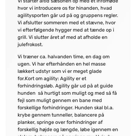
Vi starter altid sæsonen op med et infomøde
hvor vi introducere os for hinanden, hvad
agilitysporten går ud på og gruppens regler.
Vi afslutter sommeren med et stævne, hvor
vi efterfølgende hygger med at tænde op i
grill. Vi slutter året af med at afholde en
julefrokost.
Vi træner ca. halvanden time, en dag om
ugen. Vi har efterhånden en hel masse
lækkert udstyr som vi er meget glade
for.Kort om agility: Agility er et
forhindringsløb. Agility går ud på at guide
hunden så hurtigt som muligt og med så få
fejl som muligt gennem en bane med
forskellige forhindringer. Hunden skal bl.a.
krybe gennem tunneller, balancere på
planker, springe over forhindringer af
forskellig højde og længde, løbe igennem en