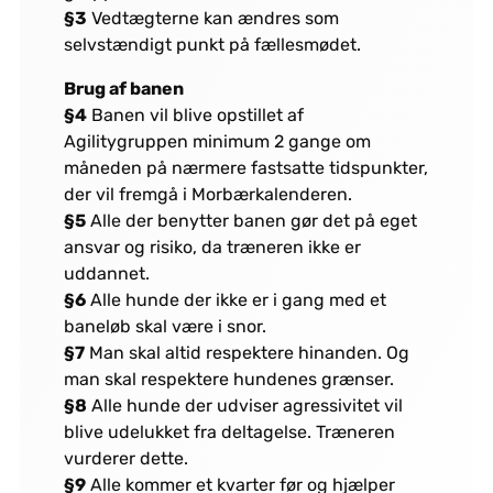
§3
Vedtægterne kan ændres som
selvstændigt punkt på fællesmødet.
Brug af banen
§4
Banen vil blive opstillet af
Agilitygruppen minimum 2 gange om
måneden på nærmere fastsatte tidspunkter,
der vil fremgå i Morbærkalenderen.
§5
Alle der benytter banen gør det på eget
ansvar og risiko, da træneren ikke er
uddannet.
§6
Alle hunde der ikke er i gang med et
baneløb skal være i snor.
§7
Man skal altid respektere hinanden. Og
man skal respektere hundenes grænser.
§8
Alle hunde der udviser agressivitet vil
blive udelukket fra deltagelse. Træneren
vurderer dette.
§9
Alle kommer et kvarter før og hjælper