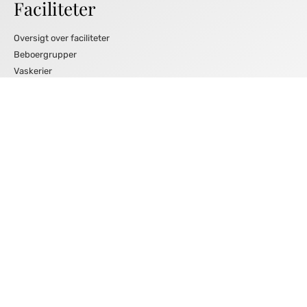
Faciliteter
Oversigt over faciliteter
Beboergrupper
Vaskerier
Leje af festlokale
Fitness
Vigtigt
Om boligselskabet AUB
Vedtægter og regler
Afdelingsbestyrelsen
Dagsordener og referater
Jobs