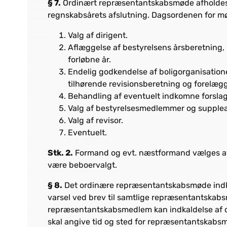
§ 7.
Ordinært repræsentantskabsmøde afholdes 
regnskabsårets afslutning. Dagsordenen for mø
Valg af dirigent.
Aflæggelse af bestyrelsens årsberetning,
forløbne år.
Endelig godkendelse af boligorganisatio
tilhørende revisionsberetning og forelægg
Behandling af eventuelt indkomne forslag
Valg af bestyrelsesmedlemmer og supplean
Valg af revisor.
Eventuelt.
Stk. 2.
Formand og evt. næstformand vælges a
være beboervalgt.
§ 8.
Det ordinære repræsentantskabsmøde indk
varsel ved brev til samtlige repræsentantskab
repræsentantskabsmedlem kan indkaldelse af d
skal angive tid og sted for repræsentantskab