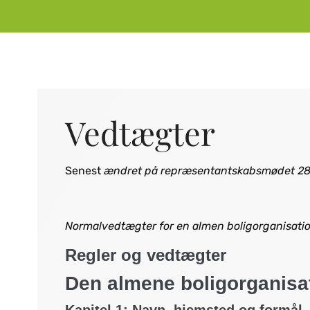
Vedtægter
Senest
ændret på repræsentantskabsmødet 2
Normalvedtægter for en almen boligorganisati
Regler og vedtægter
Den almene boligorganisa
Kapitel 1: Navn, hjemsted og formål