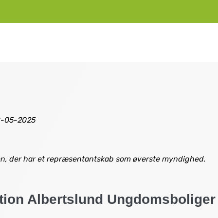
8-05-2025
on, der har et repræsentantskab som
øverste myndighed.
tion Albertslund Ungdomsboliger