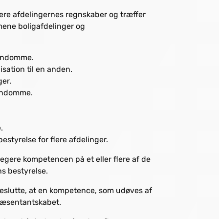
e afdelingernes regnskaber og træffer
mene boligafdelinger og
jendomme.
sation til en anden.
er.
jendomme.
.
styrelse for flere afdelinger.
gere kompetencen på et eller flere af de
ns bestyrelse.
eslutte, at en kompetence, som udøves af
præsentantskabet.