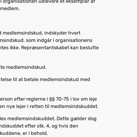
l organisationen udlevere et eksemplar af
 medlem.
ed medlemsindskud, indskyder hvert
msindskud, som indgår i organisationens
ntes ikke. Repræsentantskabet kan beslutte
lte medlemsindskud.
telse til at betale medlemsindskud med
erson efter reglerne i §§ 70-75 i lov om leje
en nye lejer i retten til medlemsindskuddet.
ales medlemsindskuddet. Dette gælder dog
indskuddet efter stk. 4, og hvis den
kuddene, er i behold.