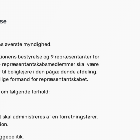
lse
ns øverste myndighed.
ionens bestyrelse og 9 repræsentanter for
algte repræsentantskabsmedlemmer skal være
il boliglejere i den pågældende afdeling.
llige formand for repræsentantskabet.
om følgende forhold:
t skal administreres af en forretningsfører,
ion.
ggepolitik.