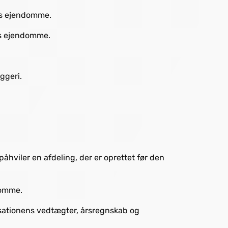
ens ejendomme.
ns ejendomme.
ggeri.
 påhviler en afdeling, der er oprettet før den
domme.
ationens vedtægter, årsregnskab og