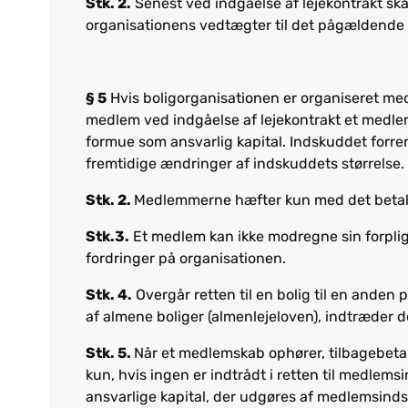
Stk. 2.
Senest ved indgåelse af lejekontrakt ska
organisationens vedtægter til det pågældende
§ 5
Hvis boligorganisationen er organiseret m
medlem ved indgåelse af lejekontrakt et medle
formue som ansvarlig kapital. Indskuddet forre
fremtidige ændringer af indskuddets størrelse.
Stk. 2.
Medlemmerne hæfter kun med det beta
Stk.3.
Et medlem kan ikke modregne sin forplig
fordringer på organisationen.
Stk. 4.
Overgår retten til en bolig til en anden p
af almene boliger (almenlejeloven), indtræder d
Stk. 5.
Når et medlemskab ophører, tilbagebet
kun, hvis ingen er indtrådt i retten til medlems
ansvarlige kapital, der udgøres af medlemsinds