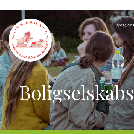
Ansøg om l
Boligselskab