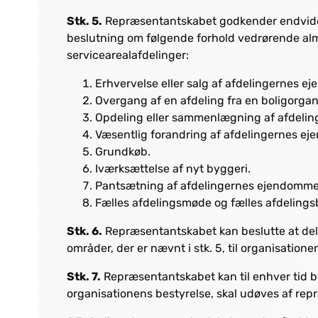
Stk. 5.
Repræsentantskabet godkender endvider
beslutning om følgende forhold vedrørende al
servicearealafdelinger:
Erhvervelse eller salg af afdelingernes e
Overgang af en afdeling fra en boligorgani
Opdeling eller sammenlægning af afdeling
Væsentlig forandring af afdelingernes e
Grundkøb.
Iværksættelse af nyt byggeri.
Pantsætning af afdelingernes ejendomme
Fælles afdelingsmøde og fælles afdelingsbe
Stk. 6.
Repræsentantskabet kan beslutte at dele
områder, der er nævnt i stk. 5, til organisatione
Stk. 7.
Repræsentantskabet kan til enhver tid b
organisationens bestyrelse, skal udøves af re