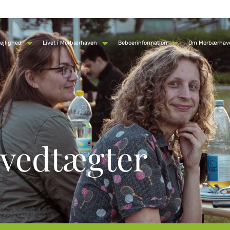
ejlighed
Livet i Morbærhaven
Beboerinformation
Om Morbærhav
svedtægter