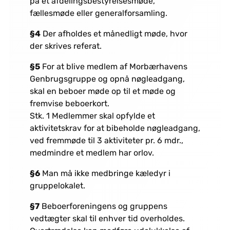
på et afdelingsbestyrelsesmøde,
fællesmøde eller generalforsamling.
§4
Der afholdes et månedligt møde, hvor
der skrives referat.
§5
For at blive medlem af Morbærhavens
Genbrugsgruppe og opnå nøgleadgang,
skal en beboer møde op til et møde og
fremvise beboerkort.
Stk. 1 Medlemmer skal opfylde et
aktivitetskrav for at bibeholde nøgleadgang,
ved fremmøde til 3 aktiviteter pr. 6 mdr.,
medmindre et medlem har orlov.
§6
Man må ikke medbringe kæledyr i
gruppelokalet.
§7
Beboerforeningens og gruppens
vedtægter skal til enhver tid overholdes.