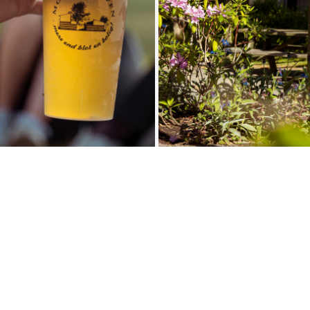
Bolig
Ansøg
Lejligheden
Beboerkontoret
Opsigelse