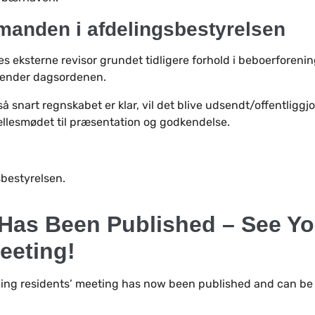
manden i afdelingsbestyrelsen
es eksterne revisor grundet tidligere forhold i beboerforenin
dsender dagsordenen.
så snart regnskabet er klar, vil det blive udsendt/offentligg
llesmødet til præsentation og godkendelse.
sbestyrelsen.
Has Been Published – See You
eeting!
ing residents’ meeting has now been published and can b