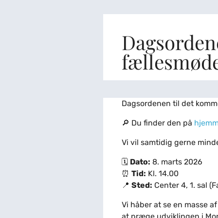
Dagsordenen
fællesmøde
Dagsordenen til det komm
🔎 Du finder den på
hjemm
Vi vil samtidig gerne mind
🗓
Dato:
8. marts 2026
⏰
Tid:
Kl. 14.00
📍
Sted:
Center 4, 1. sal (
Vi håber at se en masse af 
at præge udviklingen i M