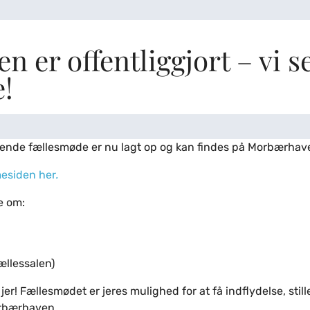
 er offentliggjort – vi se
!
ende fællesmøde er nu lagt op og kan findes på Morbærha
esiden her
.
e om:
Fællessalen)
jer! Fællesmødet er jeres mulighed for at få indflydelse, sti
orbærhaven.