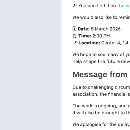
🔎 You can find it on
the w
We would also like to remi
🗓
Date:
8 March 2026
⏰
Time:
2:00 PM
📍
Location:
Center 4, 1st
We hope to see many of you
help shape the future de
Message from t
Due to challenging circums
association, the financial
The work is ongoing, and a
It will also be brought to 
We apologise for the delay