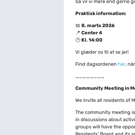
Så vil vi mere end gerne g
Praktisk information:
📅
8. marts 2026
📍
Center 4
🕑
Kl. 14:00
Vi glæder os til at se jer!
Find dagsordenen
her
, nå
________
Community Meeting in 
We invite all residents of
The community meeting is 
in discussions about activi
groups will have the oppor
Residents’ Board and its 