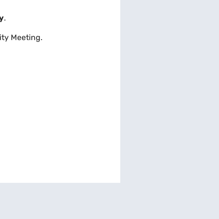
y
.
ity Meeting.