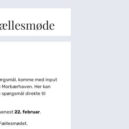
 Fællesmøde
spørgsmål, komme med input
n i Morbærhaven. Her kan
 spørgsmål direkte til
 senest
22. februar
.
l Fællesmødet.