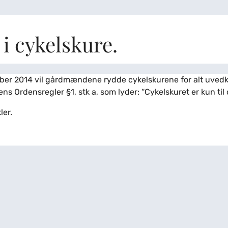
i cykelskure.
mber 2014 vil gårdmændene rydde cykelskurene for alt uved
s Ordensregler §1, stk a, som lyder: “Cykelskuret er kun til c
ler.