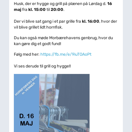
Husk, der er hygge og grill på plænen på Lørdag d.
16
maj
fra
kl. 15:00
til
20:00
.
Der vi blive sat gang i et par grille fra
kl. 16:00
, hvor der
vil blive grillet lidt hornfisk.
Du kan også møde Morbærehavens genbrug, hvor du
kan gøre dig et godt fund!
Følg med her:
https://fb.me/e/9iuTOAoPt
Vi ses derude til grill og hygge!!