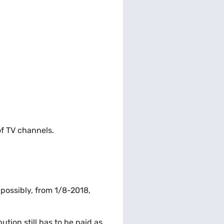
of TV channels.
 possibly, from 1/8-2018,
ution still has to be paid as