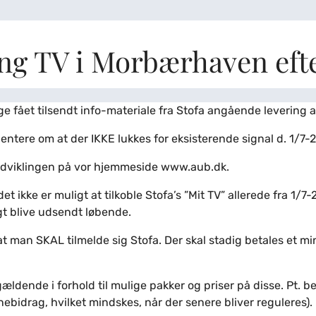
ng TV i Morbærhaven efte
ge fået tilsendt info-materiale fra Stofa angående levering af
rientere om at der IKKE lukkes for eksisterende signal d. 1/7-
udviklingen på vor hjemmeside www.aub.dk.
det ikke er muligt at tilkoble Stofa’s ”Mit TV” allerede fra 1/
gt blive udsendt løbende.
at man SKAL tilmelde sig Stofa. Der skal stadig betales et 
ldende i forhold til mulige pakker og priser på disse. Pt. be
nebidrag, hvilket mindskes, når der senere bliver reguleres).