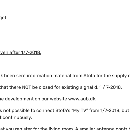
get
ven after 1/7-2018.
ek been sent information material from Stofa for the supply 
that there NOT be closed for existing signal d. 1 / 7-2018.
he development on our website www.aub.dk.
is not possible to connect Stofa’s “My TV” from 1/7-2018, but
t continuously.
t you register for the living room. A smaller antenna contrib