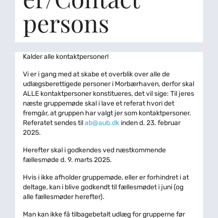
persons
Kalder alle kontaktpersoner!
Vi er i gang med at skabe et overblik over alle de
udlægsberettigede personer i Morbærhaven, derfor skal
ALLE kontaktpersoner konstitueres, det vil sige: Til jeres
næste gruppemøde skal i lave et referat hvori det
fremgår, at gruppen har valgt jer som kontaktpersoner.
Referatet sendes til
ab@aub.dk
inden d. 23. februar
2025.
Herefter skal i godkendes ved næstkommende
fællesmøde d. 9. marts 2025.
Hvis i ikke afholder gruppemøde, eller er forhindret i at
deltage, kan i blive godkendt til fællesmødet i juni (og
alle fællesmøder herefter).
Man kan ikke få tilbagebetalt udlæg for grupperne før