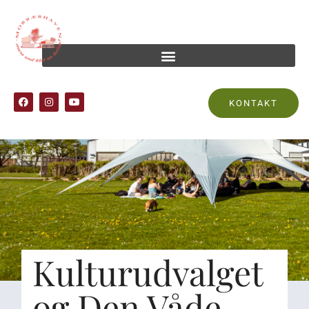
KONTAKT
Kulturudvalget
og Den Våde