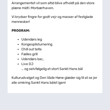
Arrangementet vil som altid blive afholdt på den store
plæne midt i Morbærhaven.
Vi krydser fingre for godt vejr og masser af festglade
mennesker!
PROGRAM:
Udendørs leg
Kongespilsturnering
Chill out telte
Fælles grill
Udendørs bar,,
Live DJ
… og selvfølgelig et stort Sankt Hans bål
Kulturudvalget og Den Våde Høne glæder sig til at se jer
alle omkring Sankt Hans bålet igen!