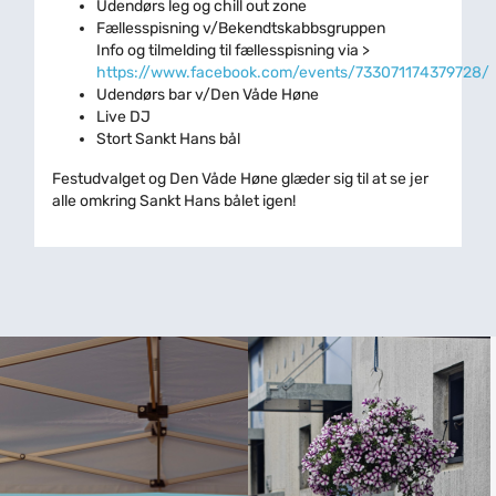
Udendørs leg og chill out zone
Fællesspisning v/Bekendtskabbsgruppen
Info og tilmelding til fællesspisning via >
https://www.facebook.com/events/733071174379728/
Udendørs bar v/Den Våde Høne
Live DJ
Stort Sankt Hans bål
Festudvalget og Den Våde Høne glæder sig til at se jer
alle omkring Sankt Hans bålet igen!