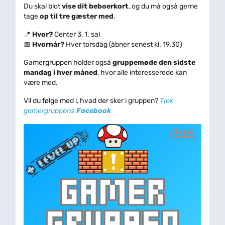
Du skal blot
vise dit beboerkort
, og du må også gerne
tage
op til tre gæster med
.
📍
Hvor?
Center 3, 1. sal
📅
Hvornår?
Hver torsdag (åbner senest kl. 19.30)
Gamergruppen holder også
gruppemøde den sidste
mandag i hver måned
, hvor alle interesserede kan
være med.
Vil du følge med i, hvad der sker i gruppen?
Tjek
gamergruppens
Facebook