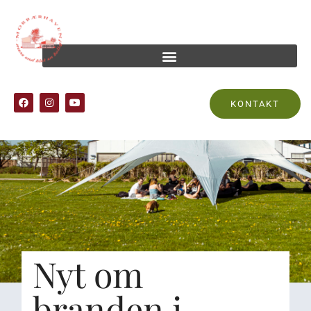
KONTAKT
Nyt om
branden i