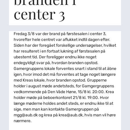
center 3
Fredag 3/8 var der brand på førstesalen i center 3,
hvorefter hele centret var aflukket indtil dagen efter.
Siden har der foregået forskellige undersøgelser, hvilket
har resulteret i en fortsat lukning af førstesalen på
ubestemt tid. Der foreligger endnu ikke noget
endegyldigt svar på, hvordan branden opstod.
Gamergruppens lokale forventes snart i stand til at åbne
igen, hvor imod det må forventes at tage noget længere
med Kreas lokale, hvor branden opstod. Grupperne
holder i august møde andetsteds, for Gamgergruppens
vedkommende på Den Våde Høne, 15/8 kl. 20:00. Krea
holder møde på beboerkontoret 21/8 kl. 19:00. Hvor
længe møderne holdes andet steds, er endnu ikke til at
sige, men man kan kontakte Gamergruppen på
mgg@aub.dk og krea på krea@aub.dk, hvis man vil høre
nærmere.