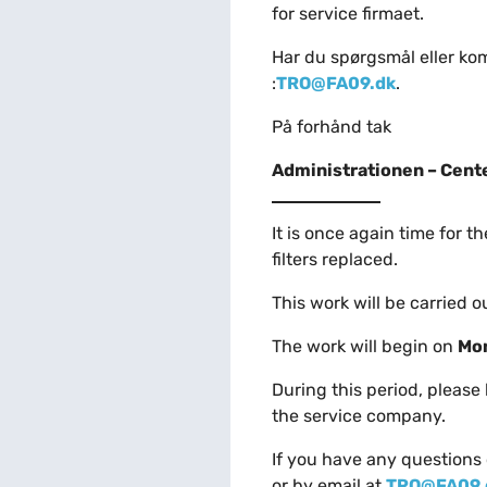
for service firmaet.
Har du spørgsmål eller k
:
TRO@FA09.dk
.
På forhånd tak
Administrationen – Cente
It is once again time for t
filters replaced.
This work will be carried 
The work will begin on
Mon
During this period, please
the service company.
If you have any questions
or by email at
TRO@FA09.