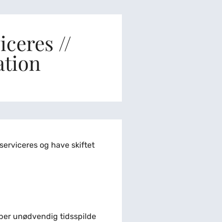
ceres //
ation
serviceres og have skiftet
kaber unødvendig tidsspilde