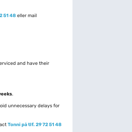
72 51 48
eller mail
serviced and have their
weeks
.
avoid unnecessary delays for
tact
Tonni på tlf. 29 72 51 48