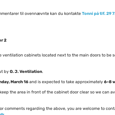
ommentarer til ovennævnte kan du kontakte
Tonni på tlf. 29 
r 2
he ventilation cabinets located next to the main doors to be 
out by
O. J. Ventilation
.
day, March 16
and is expected to take approximately
6–8 
 keep the area in front of the cabinet door clear so we can 
 or comments regarding the above, you are welcome to con
dk
.