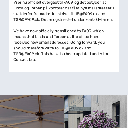
Vi er nu officielt overgået til FA09, og det betyder, at
Linda og Torben på kontoret har fået nye mailadresser. I
skal derfor fremadrettet skrive til
LIB@FA09.dk
and
TGR@FA09.dk
. Det er også rettet under kontakt-fanen.
We have now officially transitioned to FA09, which
means that Linda and Torben at the office have
received new email addresses. Going forward, you
should therefore write to
LIB@FA09.dk
and
TGR@FA09.dk
. This has also been updated under the
Contact tab.