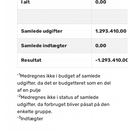
I alt
0,00
Samlede udgifter
1.293.410,00
Samlede indtægter
0,00
Resultat
-1.293.410,00
•1
Medregnes ikke i budget af samlede
udgifter, da det er budgetteret som en del
af en pulje
•2
Medregnes ikke i status af samlede
udgifter, da forbruget bliver påsat på den
enkelte gruppe.
•3
Indtægter