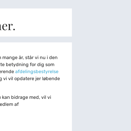
er.
 mange år, står vi nu i den
kte betydning for dig som
værende
afdelingsbestyrelse
i vil opdatere jer løbende
kan bidrage med, vil vi
medlem af