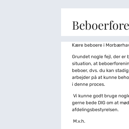
Beboerfor
Kære beboere i Morbærha
Grundet nogle fejl, der er 
situation, at beboerforen
beboer, dvs. du kan stadi
arbejder på at kunne beh
i denne proces.
Vi kunne godt bruge nogle
gerne bede DIG om at møde 
afdelingsbestyrelsen.
M.v.h.