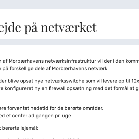
ejde på netværket
n af Morbærhavens netværksinfrastruktur vil der i den komm
 på forskellige dele af Morbærhavens netværk.
der blive opsat nye netværksswitche som vil levere op til 10x
e konfigureret ny en firewall opsætning med det formål at gi
.
være forventet nedetid for de berørte områder.
med et center ad gangen pr. uge.
 berørte lejemål: