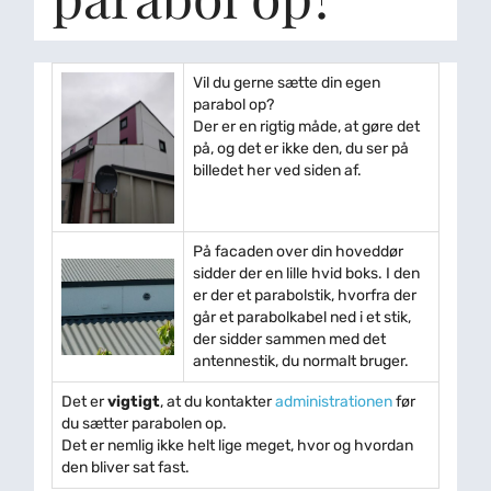
Vil du gerne sætte din egen
parabol op?
Der er en rigtig måde, at gøre det
på, og det er ikke den, du ser på
billedet her ved siden af.
På facaden over din hoveddør
sidder der en lille hvid boks. I den
er der et parabolstik, hvorfra der
går et parabolkabel ned i et stik,
der sidder sammen med det
antennestik, du normalt bruger.
Det er
vigtigt
, at du kontakter
administrationen
før
du sætter parabolen op.
Det er nemlig ikke helt lige meget, hvor og hvordan
den bliver sat fast.