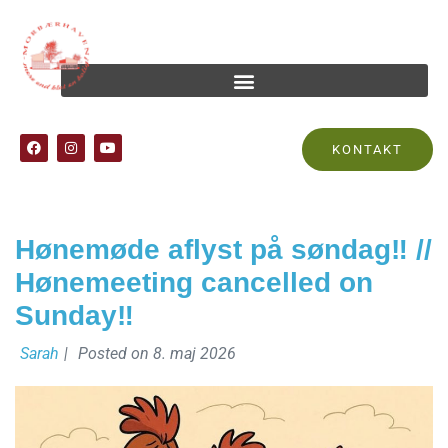
Tag:
værtshus
KONTAKT
Hønemøde aflyst på søndag‼️ //
Hønemeeting cancelled on
Sunday‼️
Sarah
|
Posted on
8. maj 2026