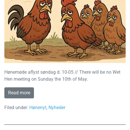
Hønemøde aflyst søndag d. 10-05 // There will be no Wet
Hen meeting on Sunday the 10th of May.
Read more
Filed under:
Hønenyt
,
Nyheder