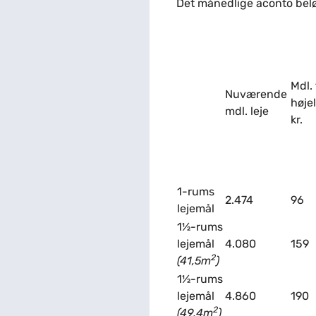
Det månedlige aconto beløb 
Mdl. 
Nuværende
højel
mdl. leje
kr.
1-rums
2.474
96
lejemål
1½-rums
lejemål
4.080
159
2
(41,5m
)
1½-rums
lejemål
4.860
190
2
(49,4m
)