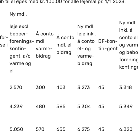
til el øges med kr. 100,00 for alle lejemål pr. 1/1 2023.
Ny mdl.
Ny mdl. 
leje excl.
Ny mdl.
inkl. á
beboer-
Á conto
leje inkl.
for-
Á conto
conto el
forenings-
mdl.
á conto
BF-kon-
se i
mdl. el-
og varm
kontin-
varme-
el- og
tin-gent
bidrag
og bebo
gent, a/c
bidrag
varme-
forenin
varme og
bidrag
konting
el
2.570
300
403
3.273
45
3.318
4.239
480
585
5.304
45
5.349
5.050
570
655
6.275
45
6.320