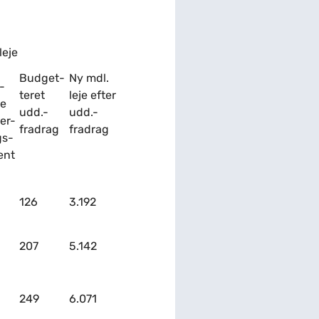
leje
Budget-
Ny mdl.
-
teret
leje efter
e
udd.-
udd.-
er-
fradrag
fradrag
gs-
ent
126
3.192
207
5.142
249
6.071