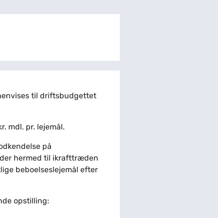
envises til driftsbudgettet
. mdl. pr. lejemål.
godkendelse på
 der hermed til ikrafttræden
lige beboelseslejemål efter
de opstilling: