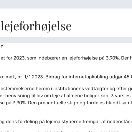
 lejeforhøjelse
en
t for 2023, som indebærer en lejeforhøjelse på 3,90%. Der h
 mdl., pr. 1/1 2023. Bidrag for internetopkobling udgør 45 kr
estemmelserne herom i institutionens vedtægter og efter 
 henvisning til lov om leje af almene boliger kap. 3 varsles
else på 3,90%. Den procentuelle stigning fordeles blandt samt
og dens fordeling på lejemålstyperne fremgår af nedenståen