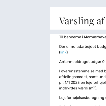
Varsling af
Til beboerne i Morbærhav
Der er nu udarbejdet budge
(
link
).
Antennebidraget udgør 0 kr.
I overensstemmelse med b
afdelingsmødet, samt under
pr. 1/1 2023 en lejeforhøj
2
indbyrdes værdi (m
).
Lejeforhøjelsesberegning 