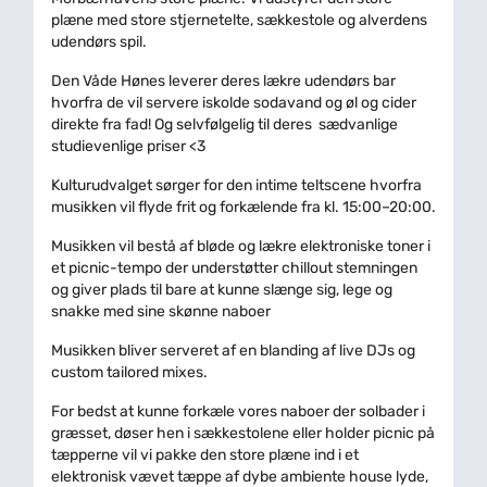
plæne med store stjernetelte, sækkestole og alverdens
udendørs spil.
Den Våde Hønes leverer deres lækre udendørs bar
hvorfra de vil servere iskolde sodavand og øl og cider
direkte fra fad! Og selvfølgelig til deres sædvanlige
studievenlige priser <3
Kulturudvalget sørger for den intime teltscene hvorfra
musikken vil flyde frit og forkælende fra kl. 15:00–20:00.
Musikken vil bestå af bløde og lækre elektroniske toner i
et picnic-tempo der understøtter chillout stemningen
og giver plads til bare at kunne slænge sig, lege og
snakke med sine skønne naboer
Musikken bliver serveret af en blanding af live DJs og
custom tailored mixes.
For bedst at kunne forkæle vores naboer der solbader i
græsset, døser hen i sækkestolene eller holder picnic på
tæpperne vil vi pakke den store plæne ind i et
elektronisk vævet tæppe af dybe ambiente house lyde,