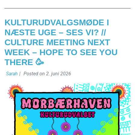
KULTURUDVALGSMØDE I
NÆSTE UGE – SES VI? //
CULTURE MEETING NEXT
WEEK – HOPE TO SEE YOU
THERE 🥳
Sarah
|
Posted on
2. juni 2026