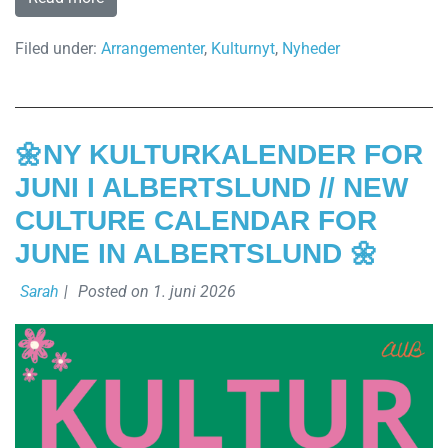
Filed under:
Arrangementer
,
Kulturnyt
,
Nyheder
🌼NY KULTURKALENDER FOR
JUNI I ALBERTSLUND // NEW
CULTURE CALENDAR FOR
JUNE IN ALBERTSLUND 🌼
Sarah
|
Posted on
1. juni 2026