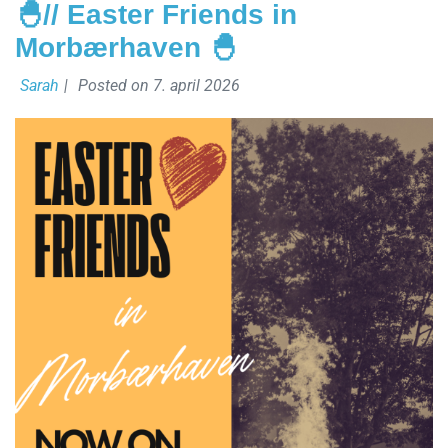
🐣// Easter Friends in
Morbærhaven 🐣
Sarah
|
Posted on
7. april 2026