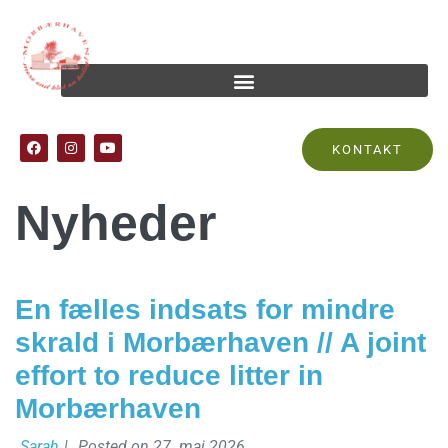
Kategori:
KONTAKT
Nyheder
En fælles indsats for mindre
skrald i Morbærhaven // A joint
effort to reduce litter in
Morbærhaven
Sarah
|
Posted on
27. maj 2026