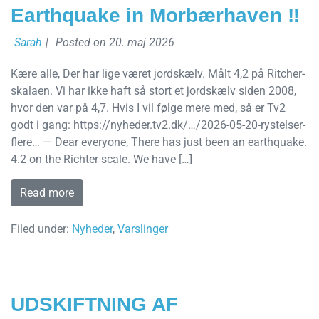
Earthquake in Morbærhaven ‼️
Sarah
|
Posted on
20. maj 2026
Kære alle, Der har lige været jordskælv. Målt 4,2 på Ritcher-
skalaen. Vi har ikke haft så stort et jordskælv siden 2008,
hvor den var på 4,7. Hvis I vil følge mere med, så er Tv2
godt i gang: https://nyheder.tv2.dk/…/2026-05-20-rystelser-
flere… — Dear everyone, There has just been an earthquake.
4.2 on the Richter scale. We have […]
Read more
Filed under:
Nyheder
,
Varslinger
UDSKIFTNING AF