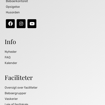
Beboerkontoret
Opsigelse
Husorden
Info
Nyheder
FAQ
Kalender
Faciliteter
Oversigt over faciliteter
Beboergrupper
Vaskerier
Leje af festlokale