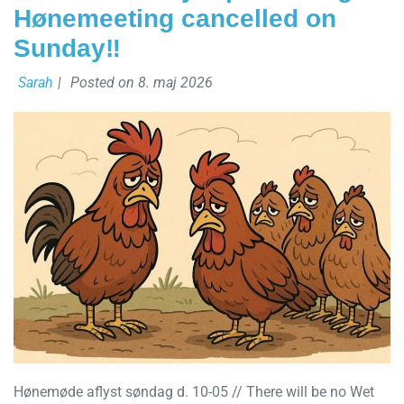
Hønemeeting cancelled on
Sunday‼️
Sarah
|
Posted on
8. maj 2026
Hønemøde aflyst søndag d. 10-05 // There will be no Wet