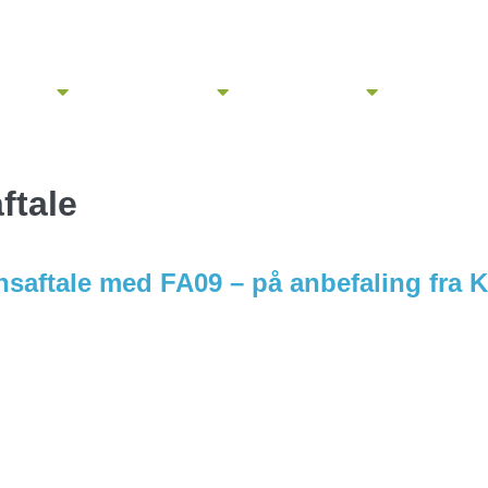
ejlighed
Livet i Morbærhaven
Beboerinformation
Om Morbærhav
ftale
nsaftale med FA09 – på anbefaling fra 