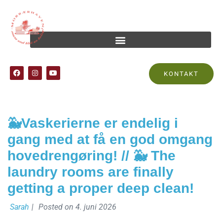
Tag:
center 2
KONTAKT
🐳Vaskerierne er endelig i
gang med at få en god omgang
hovedrengøring! // 🐳 The
laundry rooms are finally
getting a proper deep clean!
Sarah
|
Posted on
4. juni 2026