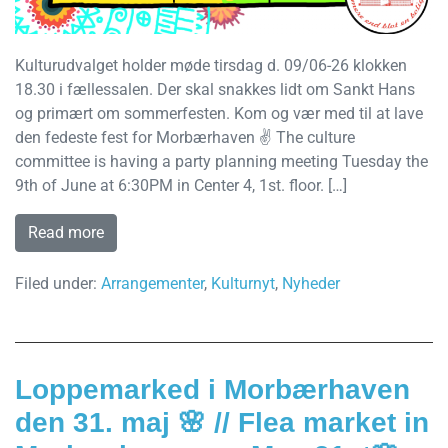
Kulturudvalget holder møde tirsdag d. 09/06-26 klokken
18.30 i fællessalen. Der skal snakkes lidt om Sankt Hans
og primært om sommerfesten. Kom og vær med til at lave
den fedeste fest for Morbærhaven ✌️ The culture
committee is having a party planning meeting Tuesday the
9th of June at 6:30PM in Center 4, 1st. floor. […]
Read more
Filed under:
Arrangementer
,
Kulturnyt
,
Nyheder
Loppemarked i Morbærhaven
den 31. maj 🌸 // Flea market in