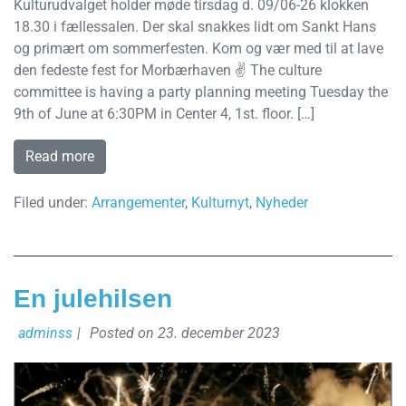
Kulturudvalget holder møde tirsdag d. 09/06-26 klokken
18.30 i fællessalen. Der skal snakkes lidt om Sankt Hans
og primært om sommerfesten. Kom og vær med til at lave
den fedeste fest for Morbærhaven ✌️ The culture
committee is having a party planning meeting Tuesday the
9th of June at 6:30PM in Center 4, 1st. floor. […]
Read more
Filed under:
Arrangementer
,
Kulturnyt
,
Nyheder
En julehilsen
adminss
|
Posted on
23. december 2023